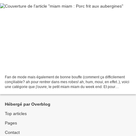
Fan de mode mais également de bonne bouffe (comment ça difficilement
conçiliable? ah pour rentrer dans mes robes! ah, hum, moui, en effet..), voici
une catégorie que j'ouvre, le petit miam miam du week end. Et pour
commencer, une recette thaï : porc frit...
Hébergé par Overblog
Top articles
Pages
Contact