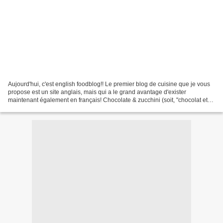
Aujourd'hui, c'est english foodblog!! Le premier blog de cuisine que je vous
propose est un site anglais, mais qui a le grand avantage d'exister
maintenant également en français! Chocolate & zucchini (soit, "chocolat et
courgette") est le blog de Clotilde...