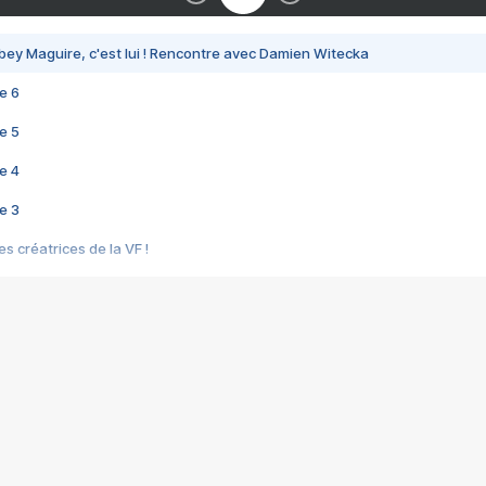
bey Maguire, c'est lui ! Rencontre avec Damien Witecka
e 6
e 5
e 4
e 3
s créatrices de la VF !
e 2
e 1
e Mektoub My Love arrive enfin ! Rencontre avec Shaïn Boumedine et Sal
i : après Toni en famille
elle réalise le bouleversant Dites lui que je l'aime
ais ! Rencontre autour de Vie privée de Rebecca Zlotowski